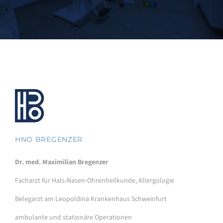
HNO BREGENZER
Dr. med. Maximilian Bregenzer
Facharzt für Hals-Nasen-Ohrenheilkunde, Allergologie
Belegarzt am Leopoldina Krankenhaus Schweinfurt
ambulante und stationäre Operationen