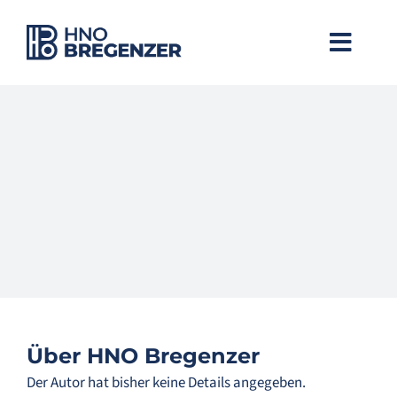
Zum
Inhalt
Toggle
springen
Naviga
Willkommen
Praxis
Team
Hals
Nase
Über
HNO Bregenzer
Der Autor hat bisher keine Details angegeben.
Ohren