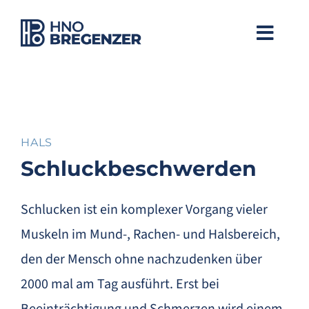
Zum
Inhalt
Toggle
springen
Naviga
Willkommen
Praxis
HALS
Schluckbeschwerden
Team
Schlucken ist ein komplexer Vorgang vieler
Hals
Muskeln im Mund-, Rachen- und Halsbereich,
Nase
den der Mensch ohne nachzudenken über
2000 mal am Tag ausführt. Erst bei
Ohren