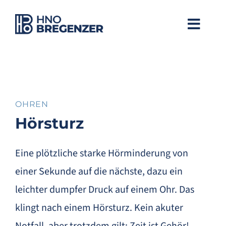
Zum
Inhalt
Toggle
springen
Naviga
Willkommen
Praxis
OHREN
Hörsturz
Team
Eine plötzliche starke Hörminderung von
Hals
einer Sekunde auf die nächste, dazu ein
Nase
leichter dumpfer Druck auf einem Ohr. Das
klingt nach einem Hörsturz. Kein akuter
Ohren